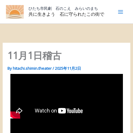
内
ひたち市民劇 石のこえ みらいのまち
容
共に生きよう 石に守られたこの街で
を
ス
キ
ッ
プ
11月1日稽古
By
hitachi.shimin.theater
/
2025年11月2日