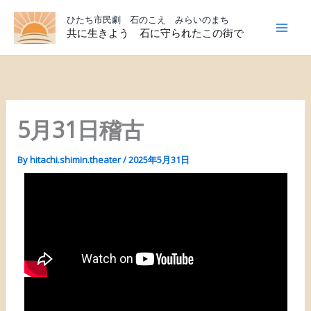
内
ひたち市民劇 石のこえ みらいのまち
容
共に生きよう 石に守られたこの街で
を
ス
キ
ッ
プ
5月31日稽古
By
hitachi.shimin.theater
/
2025年5月31日