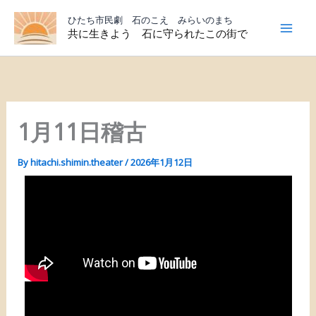
内
ひたち市民劇 石のこえ みらいのまち
容
共に生きよう 石に守られたこの街で
を
ス
キ
ッ
プ
1月11日稽古
By
hitachi.shimin.theater
/
2026年1月12日